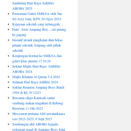
Sambutan Hari Raya Aidilfitri
AROBA 2025
Perasmian Galeri SMKSA oleh Tan
Sri Acry Sani, KPN 26 Ogos 2024
Kejayaan sekolah yang tertangguh…
Dato’ Awie Ampang Boy…siri pulang
ke gagang
Inisiatif projek pangkalan data bekas
pelajar sekolah Ampang oleh pihak
sekolah
Kunjungan hormat ke SMKSA dan
galeri khas alumni 17.10.24
Sekitar Majlis Hari Raya ‘Aidilfitri
AROBA 2024
Majlis Khatam Al Quran 5.4.2024
Selamat Hari Raya Aidlfitri 2024
Sekitar Reunion Ampang Boys Batch
1994 di KL 9/`12/23
Bersama cikgu Kamisah santai
sembang makan tengahari di Rebung
Restoran 11 Okt 2023
Mesyuarat pertama Ahli jawatankuasa
sesi 2023-2025, 9 Sept 2023
Sumbangan ahli AROBA kepada
golongan asnaf di Ampang Boys Julai