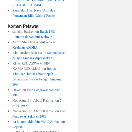
SRI ABU KASSIM
Sambutan Hari Raya ‘Adil dan
Perasmian Bilik Wall of Fames
Komen Pelawat
suhaimi basiron
on
Batch 1981
Reunion di Kenduri Kahwin
Azrim Shah Bin Abdul Aziz
on
Keahlian AROBA
Abu Hashim Mat Isa
on
Semua bekas
pelajar Ampang dipersilakan….
KHAIRUL AZWAM BIN
KAMARUZAMAN
on
Reduan
Abdullah, bintang bola sepak
kebangsaan, bekas Pelajar Ampang
1964
Dayan
on
Foto Pengawas Sekolah
1987
Nor Azmi Bin Abdul Rahman
on
5
SC 1 1988
Nor Azmi Bin Abdul Rahman
on
Foto
Pengawas Sekolah 1988
Ar Kamaruddin bin Mohd Arshad
on
Sejarah