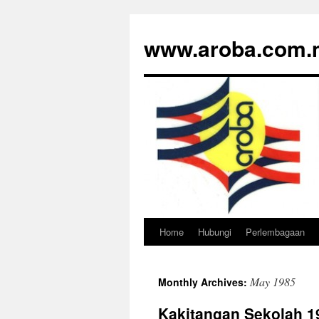
www.aroba.com.
Home
Hubungi
Perlembagaan
Skip
to
May 1985
Monthly Archives:
content
Kakitangan Sekolah 1