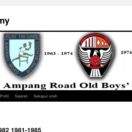
my
Profil
Sejarah
Sekapur sireh
982 1981-1985