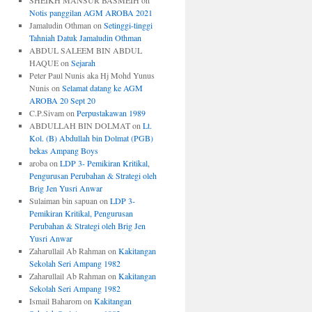
SHEIKH MANSUR BASMEIH
on
Notis panggilan AGM AROBA 2021
Jamaludin Othman
on
Setinggi-tinggi
Tahniah Datuk Jamaludin Othman
ABDUL SALEEM BIN ABDUL
HAQUE
on
Sejarah
Peter Paul Nunis aka Hj Mohd Yunus
Nunis
on
Selamat datang ke AGM
AROBA 20 Sept 20
C.P.Sivam
on
Perpustakawan 1989
ABDULLAH BIN DOLMAT
on
Lt.
Kol. (B) Abdullah bin Dolmat (PGB)
bekas Ampang Boys
aroba
on
LDP 3- Pemikiran Kritikal,
Pengurusan Perubahan & Strategi oleh
Brig Jen Yusri Anwar
Sulaiman bin sapuan
on
LDP 3-
Pemikiran Kritikal, Pengurusan
Perubahan & Strategi oleh Brig Jen
Yusri Anwar
Zaharullail Ab Rahman
on
Kakitangan
Sekolah Seri Ampang 1982
Zaharullail Ab Rahman
on
Kakitangan
Sekolah Seri Ampang 1982
Ismail Baharom
on
Kakitangan