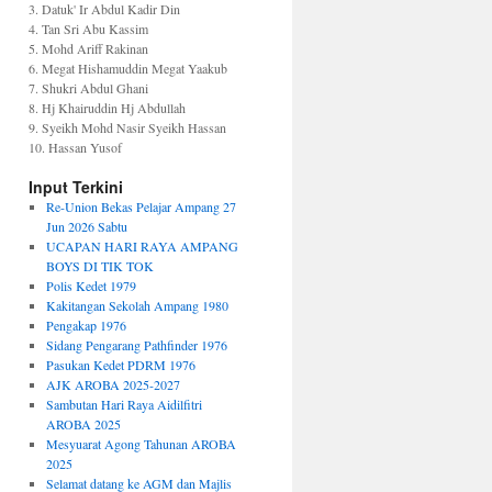
3. Datuk' Ir Abdul Kadir Din
4. Tan Sri Abu Kassim
5. Mohd Ariff Rakinan
6. Megat Hishamuddin Megat Yaakub
7. Shukri Abdul Ghani
8. Hj Khairuddin Hj Abdullah
9. Syeikh Mohd Nasir Syeikh Hassan
10. Hassan Yusof
Input Terkini
Re-Union Bekas Pelajar Ampang 27
Jun 2026 Sabtu
UCAPAN HARI RAYA AMPANG
BOYS DI TIK TOK
Polis Kedet 1979
Kakitangan Sekolah Ampang 1980
Pengakap 1976
Sidang Pengarang Pathfinder 1976
Pasukan Kedet PDRM 1976
AJK AROBA 2025-2027
Sambutan Hari Raya Aidilfitri
AROBA 2025
Mesyuarat Agong Tahunan AROBA
2025
Selamat datang ke AGM dan Majlis