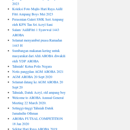
2023
Koleksi Foto Majlis Hari Raya Aidil
Fitri Ampang Boys Mei 2023
Perasmian Galeri SMK Seri Ampang
oleh KPN Tan Sri Acryl Sani
Salam ‘AidilFitri 1 Syawwal 1443
AROBA
Selamat menyambut puasa Ramadan
1443 H
Sumbangan makanan kering untuk
masyarakat dari Ahli AROBA diwakili
oleh YDP AROBA
Tahniah! Ketua Polis Negara
Notis panggilan AGM AROBA 2021
AGM AROBA 20 Sept 2020
Selamat datang ke AGM AROBA 20
Sept 20
Tahniah, Datuk Acryl, old ampang boy
Welcome to AROBA Annual General
Meeting 22 March 2020.
Setinggi-tinggi Tahniah Datuk
Jamaludin Othman
AROBA FUTSAL COMPETITION
18 Jan 2020
Sekitar Hari Raya AROBA 2019