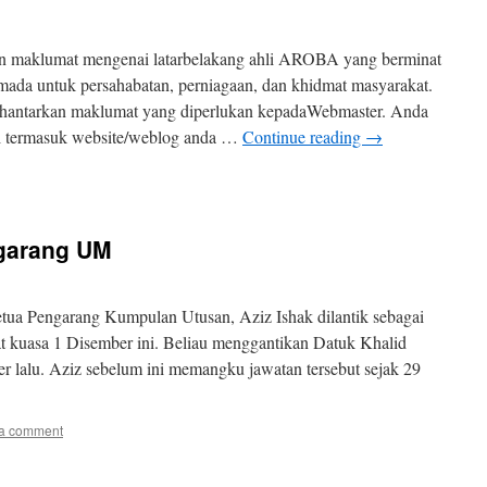
maklumat mengenai latarbelakang ahli AROBA yang berminat
ada untuk persahabatan, perniagaan, dan khidmat masyarakat.
h hantarkan maklumat yang diperlukan kepadaWebmaster. Anda
ni termasuk website/weblog anda …
Continue reading
→
ngarang UM
Pengarang Kumpulan Utusan, Aziz Ishak dilantik sebagai
 kuasa 1 Disember ini. Beliau menggantikan Datuk Khalid
r lalu. Aziz sebelum ini memangku jawatan tersebut sejak 29
a comment