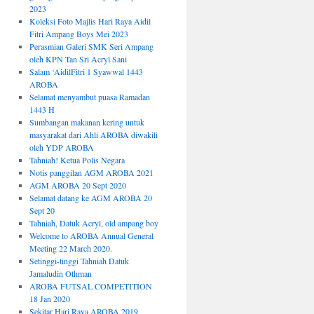
2023
Koleksi Foto Majlis Hari Raya Aidil
Fitri Ampang Boys Mei 2023
Perasmian Galeri SMK Seri Ampang
oleh KPN Tan Sri Acryl Sani
Salam ‘AidilFitri 1 Syawwal 1443
AROBA
Selamat menyambut puasa Ramadan
1443 H
Sumbangan makanan kering untuk
masyarakat dari Ahli AROBA diwakili
oleh YDP AROBA
Tahniah! Ketua Polis Negara
Notis panggilan AGM AROBA 2021
AGM AROBA 20 Sept 2020
Selamat datang ke AGM AROBA 20
Sept 20
Tahniah, Datuk Acryl, old ampang boy
Welcome to AROBA Annual General
Meeting 22 March 2020.
Setinggi-tinggi Tahniah Datuk
Jamaludin Othman
AROBA FUTSAL COMPETITION
18 Jan 2020
Sekitar Hari Raya AROBA 2019