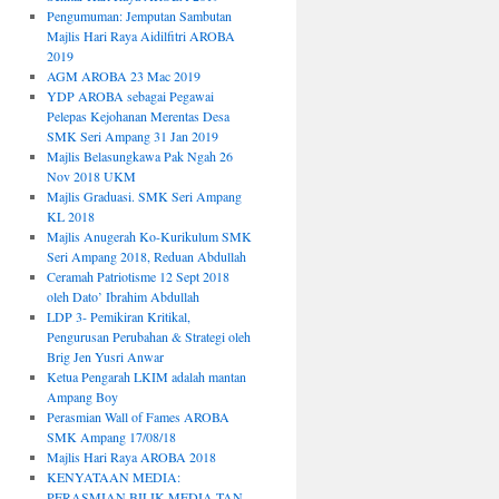
Pengumuman: Jemputan Sambutan
Majlis Hari Raya Aidilfitri AROBA
2019
AGM AROBA 23 Mac 2019
YDP AROBA sebagai Pegawai
Pelepas Kejohanan Merentas Desa
SMK Seri Ampang 31 Jan 2019
Majlis Belasungkawa Pak Ngah 26
Nov 2018 UKM
Majlis Graduasi. SMK Seri Ampang
KL 2018
Majlis Anugerah Ko-Kurikulum SMK
Seri Ampang 2018, Reduan Abdullah
Ceramah Patriotisme 12 Sept 2018
oleh Dato’ Ibrahim Abdullah
LDP 3- Pemikiran Kritikal,
Pengurusan Perubahan & Strategi oleh
Brig Jen Yusri Anwar
Ketua Pengarah LKIM adalah mantan
Ampang Boy
Perasmian Wall of Fames AROBA
SMK Ampang 17/08/18
Majlis Hari Raya AROBA 2018
KENYATAAN MEDIA:
PERASMIAN BILIK MEDIA TAN