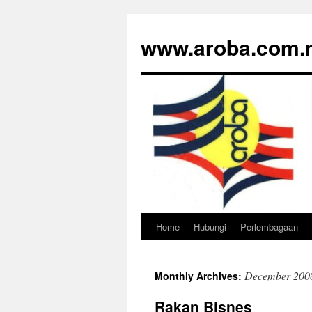
www.aroba.com.
Home
Hubungi
Perlembagaan
Skip
to
December 200
Monthly Archives:
content
Rakan Bisnes