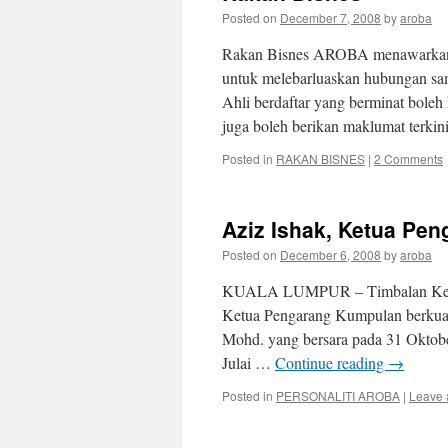
Posted on
December 7, 2008
by
aroba
Rakan Bisnes AROBA menawarkan 
untuk melebarluaskan hubungan sam
Ahli berdaftar yang berminat bole
juga boleh berikan maklumat terki
Posted in
RAKAN BISNES
|
2 Comments
Aziz Ishak, Ketua Pe
Posted on
December 6, 2008
by
aroba
KUALA LUMPUR – Timbalan Ketua 
Ketua Pengarang Kumpulan berkuat
Mohd. yang bersara pada 31 Oktobe
Julai …
Continue reading
→
Posted in
PERSONALITI AROBA
|
Leave 