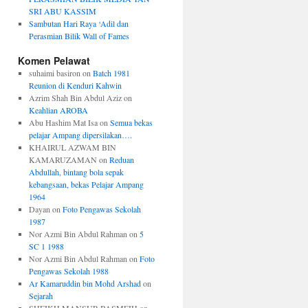
SRI ABU KASSIM
Sambutan Hari Raya ‘Adil dan
Perasmian Bilik Wall of Fames
Komen Pelawat
suhaimi basiron
on
Batch 1981
Reunion di Kenduri Kahwin
Azrim Shah Bin Abdul Aziz
on
Keahlian AROBA
Abu Hashim Mat Isa
on
Semua bekas
pelajar Ampang dipersilakan….
KHAIRUL AZWAM BIN
KAMARUZAMAN
on
Reduan
Abdullah, bintang bola sepak
kebangsaan, bekas Pelajar Ampang
1964
Dayan
on
Foto Pengawas Sekolah
1987
Nor Azmi Bin Abdul Rahman
on
5
SC 1 1988
Nor Azmi Bin Abdul Rahman
on
Foto
Pengawas Sekolah 1988
Ar Kamaruddin bin Mohd Arshad
on
Sejarah