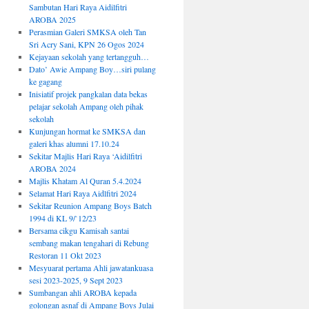
Sambutan Hari Raya Aidilfitri
AROBA 2025
Perasmian Galeri SMKSA oleh Tan
Sri Acry Sani, KPN 26 Ogos 2024
Kejayaan sekolah yang tertangguh…
Dato’ Awie Ampang Boy…siri pulang
ke gagang
Inisiatif projek pangkalan data bekas
pelajar sekolah Ampang oleh pihak
sekolah
Kunjungan hormat ke SMKSA dan
galeri khas alumni 17.10.24
Sekitar Majlis Hari Raya ‘Aidilfitri
AROBA 2024
Majlis Khatam Al Quran 5.4.2024
Selamat Hari Raya Aidlfitri 2024
Sekitar Reunion Ampang Boys Batch
1994 di KL 9/`12/23
Bersama cikgu Kamisah santai
sembang makan tengahari di Rebung
Restoran 11 Okt 2023
Mesyuarat pertama Ahli jawatankuasa
sesi 2023-2025, 9 Sept 2023
Sumbangan ahli AROBA kepada
golongan asnaf di Ampang Boys Julai