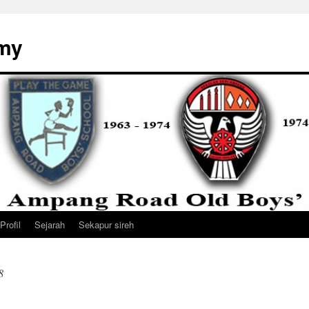
my
Profil
Sejarah
Sekapur sireh
8