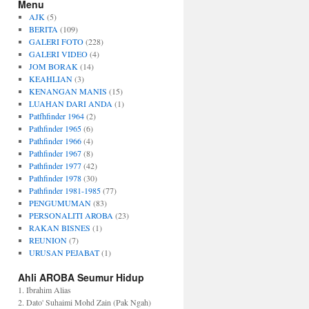
Menu
AJK
(5)
BERITA
(109)
GALERI FOTO
(228)
GALERI VIDEO
(4)
JOM BORAK
(14)
KEAHLIAN
(3)
KENANGAN MANIS
(15)
LUAHAN DARI ANDA
(1)
Patfhfinder 1964
(2)
Pathfinder 1965
(6)
Pathfinder 1966
(4)
Pathfinder 1967
(8)
Pathfinder 1977
(42)
Pathfinder 1978
(30)
Pathfinder 1981-1985
(77)
PENGUMUMAN
(83)
PERSONALITI AROBA
(23)
RAKAN BISNES
(1)
REUNION
(7)
URUSAN PEJABAT
(1)
Ahli AROBA Seumur Hidup
1. Ibrahim Alias
2. Dato' Suhaimi Mohd Zain (Pak Ngah)