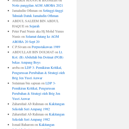
SHEIKH MANSUR BASMEIH
on
Notis panggilan AGM AROBA 2021
Jamaludin Othman
on
Setinggi-tinggi
Tahniah Datuk Jamaludin Othman
ABDUL SALEEM BIN ABDUL
HAQUE
on
Sejarah
Peter Paul Nunis aka Hj Mohd Yunus
Nunis
on
Selamat datang ke AGM
AROBA 20 Sept 20
C.P.Sivam
on
Perpustakawan 1989
ABDULLAH BIN DOLMAT
on
Lt.
Kol. (B) Abdullah bin Dolmat (PGB)
bekas Ampang Boys
aroba
on
LDP 3- Pemikiran Kritikal,
Pengurusan Perubahan & Strategi oleh
Brig Jen Yusri Anwar
Sulaiman bin sapuan
on
LDP 3-
Pemikiran Kritikal, Pengurusan
Perubahan & Strategi oleh Brig Jen
Yusri Anwar
Zaharullail Ab Rahman
on
Kakitangan
Sekolah Seri Ampang 1982
Zaharullail Ab Rahman
on
Kakitangan
Sekolah Seri Ampang 1982
Ismail Baharom
on
Kakitangan