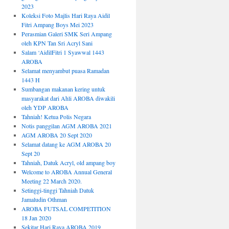
2023
Koleksi Foto Majlis Hari Raya Aidil
Fitri Ampang Boys Mei 2023
Perasmian Galeri SMK Seri Ampang
oleh KPN Tan Sri Acryl Sani
Salam ‘AidilFitri 1 Syawwal 1443
AROBA
Selamat menyambut puasa Ramadan
1443 H
Sumbangan makanan kering untuk
masyarakat dari Ahli AROBA diwakili
oleh YDP AROBA
Tahniah! Ketua Polis Negara
Notis panggilan AGM AROBA 2021
AGM AROBA 20 Sept 2020
Selamat datang ke AGM AROBA 20
Sept 20
Tahniah, Datuk Acryl, old ampang boy
Welcome to AROBA Annual General
Meeting 22 March 2020.
Setinggi-tinggi Tahniah Datuk
Jamaludin Othman
AROBA FUTSAL COMPETITION
18 Jan 2020
Sekitar Hari Raya AROBA 2019