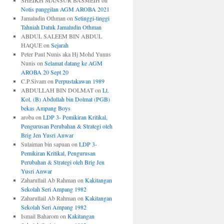
SHEIKH MANSUR BASMEIH
on
Notis panggilan AGM AROBA 2021
Jamaludin Othman
on
Setinggi-tinggi
Tahniah Datuk Jamaludin Othman
ABDUL SALEEM BIN ABDUL
HAQUE
on
Sejarah
Peter Paul Nunis aka Hj Mohd Yunus
Nunis
on
Selamat datang ke AGM
AROBA 20 Sept 20
C.P.Sivam
on
Perpustakawan 1989
ABDULLAH BIN DOLMAT
on
Lt.
Kol. (B) Abdullah bin Dolmat (PGB)
bekas Ampang Boys
aroba
on
LDP 3- Pemikiran Kritikal,
Pengurusan Perubahan & Strategi oleh
Brig Jen Yusri Anwar
Sulaiman bin sapuan
on
LDP 3-
Pemikiran Kritikal, Pengurusan
Perubahan & Strategi oleh Brig Jen
Yusri Anwar
Zaharullail Ab Rahman
on
Kakitangan
Sekolah Seri Ampang 1982
Zaharullail Ab Rahman
on
Kakitangan
Sekolah Seri Ampang 1982
Ismail Baharom
on
Kakitangan