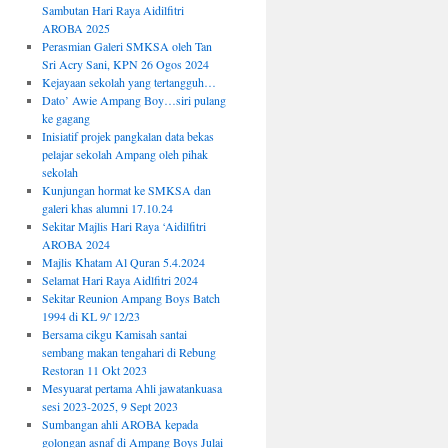
Sambutan Hari Raya Aidilfitri
AROBA 2025
Perasmian Galeri SMKSA oleh Tan
Sri Acry Sani, KPN 26 Ogos 2024
Kejayaan sekolah yang tertangguh…
Dato’ Awie Ampang Boy…siri pulang
ke gagang
Inisiatif projek pangkalan data bekas
pelajar sekolah Ampang oleh pihak
sekolah
Kunjungan hormat ke SMKSA dan
galeri khas alumni 17.10.24
Sekitar Majlis Hari Raya ‘Aidilfitri
AROBA 2024
Majlis Khatam Al Quran 5.4.2024
Selamat Hari Raya Aidlfitri 2024
Sekitar Reunion Ampang Boys Batch
1994 di KL 9/`12/23
Bersama cikgu Kamisah santai
sembang makan tengahari di Rebung
Restoran 11 Okt 2023
Mesyuarat pertama Ahli jawatankuasa
sesi 2023-2025, 9 Sept 2023
Sumbangan ahli AROBA kepada
golongan asnaf di Ampang Boys Julai