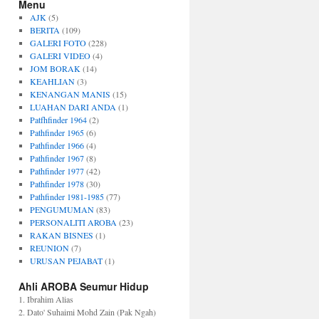
Menu
AJK
(5)
BERITA
(109)
GALERI FOTO
(228)
GALERI VIDEO
(4)
JOM BORAK
(14)
KEAHLIAN
(3)
KENANGAN MANIS
(15)
LUAHAN DARI ANDA
(1)
Patfhfinder 1964
(2)
Pathfinder 1965
(6)
Pathfinder 1966
(4)
Pathfinder 1967
(8)
Pathfinder 1977
(42)
Pathfinder 1978
(30)
Pathfinder 1981-1985
(77)
PENGUMUMAN
(83)
PERSONALITI AROBA
(23)
RAKAN BISNES
(1)
REUNION
(7)
URUSAN PEJABAT
(1)
Ahli AROBA Seumur Hidup
1. Ibrahim Alias
2. Dato' Suhaimi Mohd Zain (Pak Ngah)