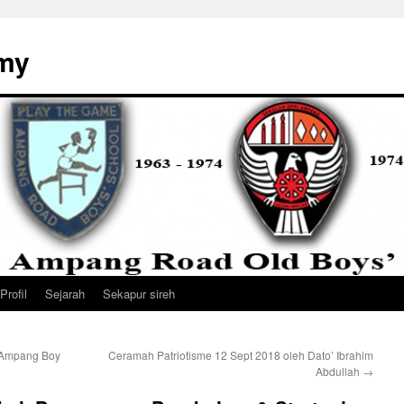
my
Profil
Sejarah
Sekapur sireh
 Ampang Boy
Ceramah Patriotisme 12 Sept 2018 oleh Dato’ Ibrahim
Abdullah
→