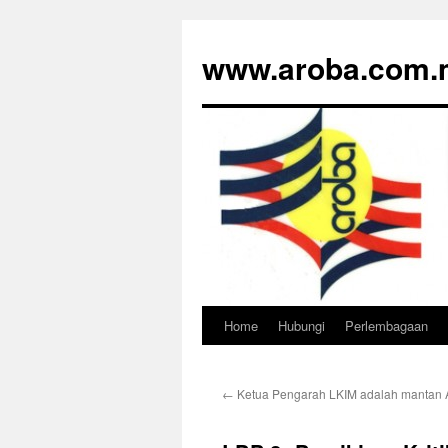
www.aroba.com.
Home
Hubungi
Perlembagaan
Skip
to
←
Ketua Pengarah LKIM adalah mantan
content