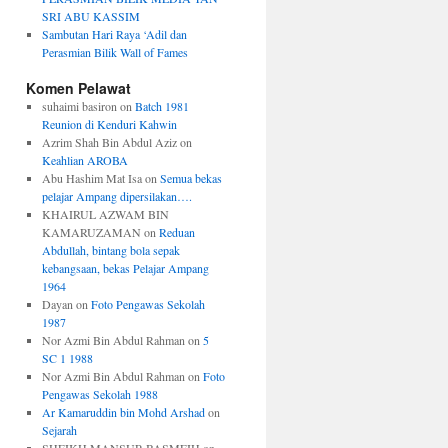
SRI ABU KASSIM
Sambutan Hari Raya ‘Adil dan
Perasmian Bilik Wall of Fames
Komen Pelawat
suhaimi basiron
on
Batch 1981
Reunion di Kenduri Kahwin
Azrim Shah Bin Abdul Aziz
on
Keahlian AROBA
Abu Hashim Mat Isa
on
Semua bekas
pelajar Ampang dipersilakan….
KHAIRUL AZWAM BIN
KAMARUZAMAN
on
Reduan
Abdullah, bintang bola sepak
kebangsaan, bekas Pelajar Ampang
1964
Dayan
on
Foto Pengawas Sekolah
1987
Nor Azmi Bin Abdul Rahman
on
5
SC 1 1988
Nor Azmi Bin Abdul Rahman
on
Foto
Pengawas Sekolah 1988
Ar Kamaruddin bin Mohd Arshad
on
Sejarah