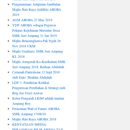
Pengumuman: Jemputan Sambutan
Majlis Hari Raya Aidilfitri AROBA
2019
AGM AROBA 23 Mac 2019
YDP AROBA sebagai Pegawai
Pelepas Kejohanan Merentas Desa
SMK Seri Ampang 31 Jan 2019
Majlis Belasungkawa Pak Ngah 26
Nov 2018 UKM
Majlis Graduasi. SMK Seri Ampang
KL 2018
Majlis Anugerah Ko-Kurikulum SMK
Seri Ampang 2018, Reduan Abdullah
Ceramah Patriotisme 12 Sept 2018
oleh Dato’ Ibrahim Abdullah
LDP 3- Pemikiran Kritikal,
Pengurusan Perubahan & Strategi oleh
Brig Jen Yusri Anwar
Ketua Pengarah LKIM adalah mantan
Ampang Boy
Perasmian Wall of Fames AROBA
SMK Ampang 17/08/18
Majlis Hari Raya AROBA 2018
KENYATAAN MEDIA:
PERASMIAN BILIK MEDIA TAN