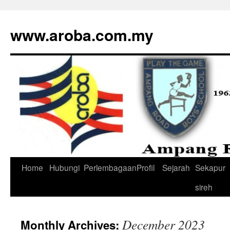
www.aroba.com.my
Home
Hubungi
Perlembagaan
Profil
Sejarah
Sekapur
Skip
sireh
to
content
December 2023
Monthly Archives: