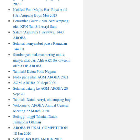
2023
Koleksi Foto Majlis Hari Raya Aidil
Fitri Ampang Boys Mei 2023
Perasmian Galeri SMK Seri Ampang
oleh KPN Tan Sri Acryl Sani
Salam ‘AidilFitri 1 Syawwal 1443
AROBA
Selamat menyambut puasa Ramadan
1443 H
Sumbangan makanan kering untuk
masyarakat dari Ahli AROBA diwakili
oleh YDP AROBA
Tahniah! Ketua Polis Negara
Notis panggilan AGM AROBA 2021
AGM AROBA 20 Sept 2020
Selamat datang ke AGM AROBA 20
Sept 20
Tahniah, Datuk Acryl, old ampang boy
Welcome to AROBA Annual General
Meeting 22 March 2020.
Setinggi-tinggi Tahniah Datuk
Jamaludin Othman
AROBA FUTSAL COMPETITION
18 Jan 2020
Sekitar Hari Raya AROBA 2019