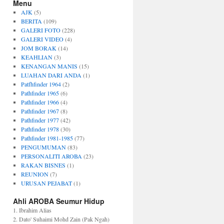
Menu
AJK
(5)
BERITA
(109)
GALERI FOTO
(228)
GALERI VIDEO
(4)
JOM BORAK
(14)
KEAHLIAN
(3)
KENANGAN MANIS
(15)
LUAHAN DARI ANDA
(1)
Patfhfinder 1964
(2)
Pathfinder 1965
(6)
Pathfinder 1966
(4)
Pathfinder 1967
(8)
Pathfinder 1977
(42)
Pathfinder 1978
(30)
Pathfinder 1981-1985
(77)
PENGUMUMAN
(83)
PERSONALITI AROBA
(23)
RAKAN BISNES
(1)
REUNION
(7)
URUSAN PEJABAT
(1)
Ahli AROBA Seumur Hidup
1. Ibrahim Alias
2. Dato' Suhaimi Mohd Zain (Pak Ngah)