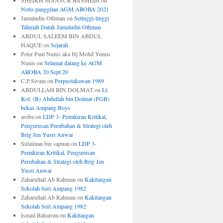
SHEIKH MANSUR BASMEIH
on
Notis panggilan AGM AROBA 2021
Jamaludin Othman
on
Setinggi-tinggi
Tahniah Datuk Jamaludin Othman
ABDUL SALEEM BIN ABDUL
HAQUE
on
Sejarah
Peter Paul Nunis aka Hj Mohd Yunus
Nunis
on
Selamat datang ke AGM
AROBA 20 Sept 20
C.P.Sivam
on
Perpustakawan 1989
ABDULLAH BIN DOLMAT
on
Lt.
Kol. (B) Abdullah bin Dolmat (PGB)
bekas Ampang Boys
aroba
on
LDP 3- Pemikiran Kritikal,
Pengurusan Perubahan & Strategi oleh
Brig Jen Yusri Anwar
Sulaiman bin sapuan
on
LDP 3-
Pemikiran Kritikal, Pengurusan
Perubahan & Strategi oleh Brig Jen
Yusri Anwar
Zaharullail Ab Rahman
on
Kakitangan
Sekolah Seri Ampang 1982
Zaharullail Ab Rahman
on
Kakitangan
Sekolah Seri Ampang 1982
Ismail Baharom
on
Kakitangan