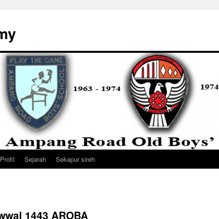
my
Profil
Sejarah
Sekapur sireh
yawwal 1443 AROBA