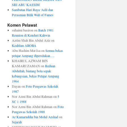
SRI ABU KASSIM
Sambutan Hari Raya ‘Adil dan
Perasmian Bilik Wall of Fames
Komen Pelawat
suhaimi basiron
on
Batch 1981
Reunion di Kenduri Kahwin
Azrim Shah Bin Abdul Aziz
on
Keahlian AROBA
Abu Hashim Mat Isa
on
Semua bekas
pelajar Ampang dipersilakan….
KHAIRUL AZWAM BIN
KAMARUZAMAN
on
Reduan
Abdullah, bintang bola sepak
kebangsaan, bekas Pelajar Ampang
1964
Dayan
on
Foto Pengawas Sekolah
1987
Nor Azmi Bin Abdul Rahman
on
5
SC 1 1988
Nor Azmi Bin Abdul Rahman
on
Foto
Pengawas Sekolah 1988
Ar Kamaruddin bin Mohd Arshad
on
Sejarah