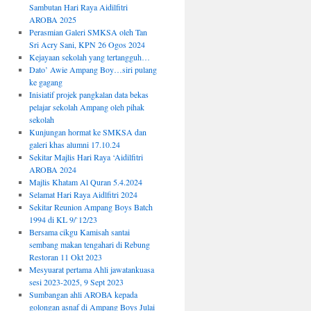
Sambutan Hari Raya Aidilfitri
AROBA 2025
Perasmian Galeri SMKSA oleh Tan
Sri Acry Sani, KPN 26 Ogos 2024
Kejayaan sekolah yang tertangguh…
Dato’ Awie Ampang Boy…siri pulang
ke gagang
Inisiatif projek pangkalan data bekas
pelajar sekolah Ampang oleh pihak
sekolah
Kunjungan hormat ke SMKSA dan
galeri khas alumni 17.10.24
Sekitar Majlis Hari Raya ‘Aidilfitri
AROBA 2024
Majlis Khatam Al Quran 5.4.2024
Selamat Hari Raya Aidlfitri 2024
Sekitar Reunion Ampang Boys Batch
1994 di KL 9/`12/23
Bersama cikgu Kamisah santai
sembang makan tengahari di Rebung
Restoran 11 Okt 2023
Mesyuarat pertama Ahli jawatankuasa
sesi 2023-2025, 9 Sept 2023
Sumbangan ahli AROBA kepada
golongan asnaf di Ampang Boys Julai