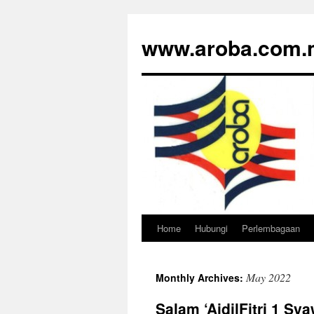
www.aroba.com.
Home
Hubungi
Perlembagaan
Skip
to
May 2022
Monthly Archives:
content
Salam ‘AidilFitri 1 S