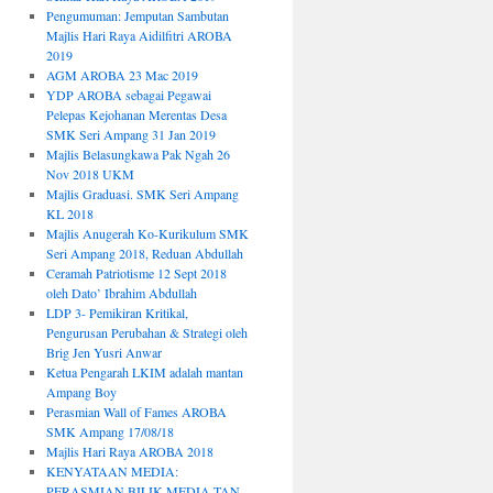
Pengumuman: Jemputan Sambutan
Majlis Hari Raya Aidilfitri AROBA
2019
AGM AROBA 23 Mac 2019
YDP AROBA sebagai Pegawai
Pelepas Kejohanan Merentas Desa
SMK Seri Ampang 31 Jan 2019
Majlis Belasungkawa Pak Ngah 26
Nov 2018 UKM
Majlis Graduasi. SMK Seri Ampang
KL 2018
Majlis Anugerah Ko-Kurikulum SMK
Seri Ampang 2018, Reduan Abdullah
Ceramah Patriotisme 12 Sept 2018
oleh Dato’ Ibrahim Abdullah
LDP 3- Pemikiran Kritikal,
Pengurusan Perubahan & Strategi oleh
Brig Jen Yusri Anwar
Ketua Pengarah LKIM adalah mantan
Ampang Boy
Perasmian Wall of Fames AROBA
SMK Ampang 17/08/18
Majlis Hari Raya AROBA 2018
KENYATAAN MEDIA:
PERASMIAN BILIK MEDIA TAN