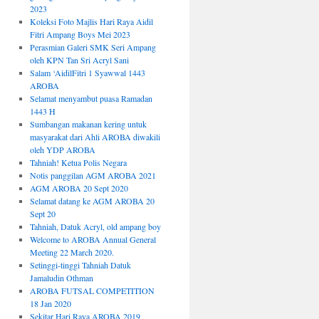
2023
Koleksi Foto Majlis Hari Raya Aidil
Fitri Ampang Boys Mei 2023
Perasmian Galeri SMK Seri Ampang
oleh KPN Tan Sri Acryl Sani
Salam ‘AidilFitri 1 Syawwal 1443
AROBA
Selamat menyambut puasa Ramadan
1443 H
Sumbangan makanan kering untuk
masyarakat dari Ahli AROBA diwakili
oleh YDP AROBA
Tahniah! Ketua Polis Negara
Notis panggilan AGM AROBA 2021
AGM AROBA 20 Sept 2020
Selamat datang ke AGM AROBA 20
Sept 20
Tahniah, Datuk Acryl, old ampang boy
Welcome to AROBA Annual General
Meeting 22 March 2020.
Setinggi-tinggi Tahniah Datuk
Jamaludin Othman
AROBA FUTSAL COMPETITION
18 Jan 2020
Sekitar Hari Raya AROBA 2019