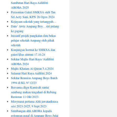
Sambutan Hari Raya Aidilfitri
AROBA 2025
Perasmian Galeri SMKSA oleh Tan
Sri Acry Sani, KPN 26 Ogos 2024
Kejayaan sekolah yang tertangguh…
Dato’ Awie Ampang Boy…siri pulang
ke gagang
Inisiatif projek pangkalan data bekas
pelajar sekolah Ampang oleh pihak
sekolah
Kunjungan hormat ke SMKSA dan
galeri khas alumni 17.10.24
Sekitar Majlis Hari Raya ‘Aidilfitri
AROBA 2024
Majlis Khatam Al Quran 5.4.2024
Selamat Hari Raya Aidlfitri 2024
Sekitar Reunion Ampang Boys Batch
1994 di KL 9/`12/23
Bersama cikgu Kamisah santai
sembang makan tengahari di Rebung
Restoran 11 Okt 2023
Mesyuarat pertama Ahli jawatankuasa
sesi 2023-2025, 9 Sept 2023
Sumbangan ahli AROBA kepada
golongan asnaf di Ampang Boys Julai