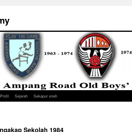
my
Profil
Sejarah
Sekapur sireh
ngakap Sekolah 1984