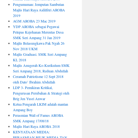
Pengumuman: Jemputan Sambutan
Majlis Hari Raya Aidilfitri AROBA
2019
AGM AROBA 23 Mac 2019
YDP AROBA sebagai Pegawai
Pelepas Kejohanan Merentas Desa
SMK Seri Ampang 31 Jan 2019
Majlis Belasungkawa Pak Ngah 26
Nov 2018 UKM
Majlis Graduasi. SMK Seri Ampang
KL 2018
Majlis Anugerah Ko-Kurikulum SMK
Seri Ampang 2018, Reduan Abdullah
Ceramah Patriotisme 12 Sept 2018
oleh Dato’ Ibrahim Abdullah
LDP 3- Pemikiran Kritikal,
Pengurusan Perubahan & Strategi oleh
Brig Jen Yusri Anwar
Ketua Pengarah LKIM adalah mantan
Ampang Boy
Perasmian Wall of Fames AROBA
SMK Ampang 17/08/18
Majlis Hari Raya AROBA 2018
KENYATAAN MEDIA:
PERASMIAN BILIK MEDIA TAN