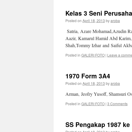
Kelas 3 Seni Perusah
Posted on
April 18, 2013
by
aroba
Satria, Azare Mohamad,Azudin Ra
Aazir, Kamarul Hamid Abd Karim,
Shah,Tommy Izhar and Saiful Akba
Posted in
GALERI FOTO
|
Leave a comm
1970 Form 3A4
Posted on
April 18, 2013
by
aroba
Arman, Jeofry Yusoff, Shamsuri O
Posted in
GALERI FOTO
|
3 Comments
SS Pengakap 1987 ke 
Posted on
April 18, 2013
by
aroba