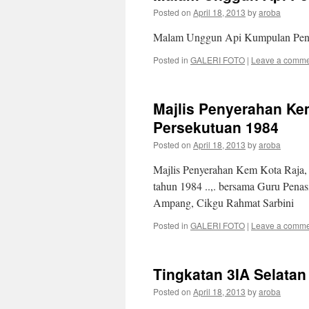
Posted on
April 18, 2013
by
aroba
Malam Unggun Api Kumpulan Penga
Posted in
GALERI FOTO
|
Leave a comm
Majlis Penyerahan Ke
Persekutuan 1984
Posted on
April 18, 2013
by
aroba
Majlis Penyerahan Kem Kota Raja, 
tahun 1984 ..,. bersama Guru Pena
Ampang, Cikgu Rahmat Sarbini
Posted in
GALERI FOTO
|
Leave a comm
Tingkatan 3IA Selatan
Posted on
April 18, 2013
by
aroba