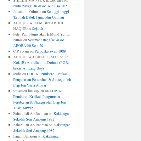
SHEIKH MANSUR BASMEIH
on
Notis panggilan AGM AROBA 2021
Jamaludin Othman
on
Setinggi-tinggi
Tahniah Datuk Jamaludin Othman
ABDUL SALEEM BIN ABDUL
HAQUE
on
Sejarah
Peter Paul Nunis aka Hj Mohd Yunus
Nunis
on
Selamat datang ke AGM
AROBA 20 Sept 20
C.P.Sivam
on
Perpustakawan 1989
ABDULLAH BIN DOLMAT
on
Lt.
Kol. (B) Abdullah bin Dolmat (PGB)
bekas Ampang Boys
aroba
on
LDP 3- Pemikiran Kritikal,
Pengurusan Perubahan & Strategi oleh
Brig Jen Yusri Anwar
Sulaiman bin sapuan
on
LDP 3-
Pemikiran Kritikal, Pengurusan
Perubahan & Strategi oleh Brig Jen
Yusri Anwar
Zaharullail Ab Rahman
on
Kakitangan
Sekolah Seri Ampang 1982
Zaharullail Ab Rahman
on
Kakitangan
Sekolah Seri Ampang 1982
Ismail Baharom
on
Kakitangan