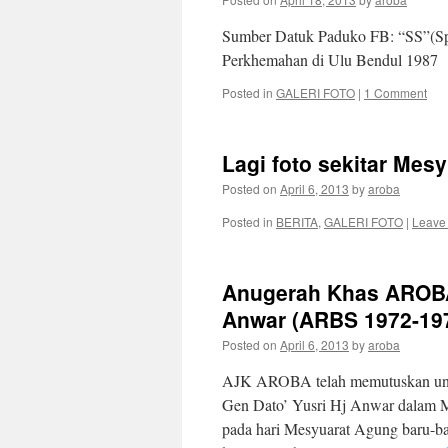
Sumber Datuk Paduko FB: “SS”(Spe
Perkhemahan di Ulu Bendul 1987
Posted in
GALERI FOTO
|
1 Comment
Lagi foto sekitar Me
Posted on
April 6, 2013
by
aroba
Posted in
BERITA
,
GALERI FOTO
|
Leave
Anugerah Khas AROBA 
Anwar (ARBS 1972-19
Posted on
April 6, 2013
by
aroba
AJK AROBA telah memutuskan un
Gen Dato’ Yusri Hj Anwar dalam M
pada hari Mesyuarat Agung baru-