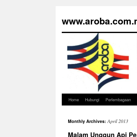
www.aroba.com.
Home
Hubungi
Perlembagaan
Skip
to
April 2013
Monthly Archives:
content
Malam Unggun Api Pe