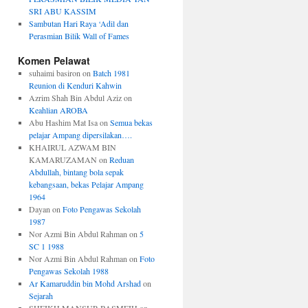
SRI ABU KASSIM
Sambutan Hari Raya ‘Adil dan
Perasmian Bilik Wall of Fames
Komen Pelawat
suhaimi basiron
on
Batch 1981
Reunion di Kenduri Kahwin
Azrim Shah Bin Abdul Aziz
on
Keahlian AROBA
Abu Hashim Mat Isa
on
Semua bekas
pelajar Ampang dipersilakan….
KHAIRUL AZWAM BIN
KAMARUZAMAN
on
Reduan
Abdullah, bintang bola sepak
kebangsaan, bekas Pelajar Ampang
1964
Dayan
on
Foto Pengawas Sekolah
1987
Nor Azmi Bin Abdul Rahman
on
5
SC 1 1988
Nor Azmi Bin Abdul Rahman
on
Foto
Pengawas Sekolah 1988
Ar Kamaruddin bin Mohd Arshad
on
Sejarah