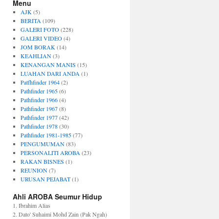
Menu
AJK
(5)
BERITA
(109)
GALERI FOTO
(228)
GALERI VIDEO
(4)
JOM BORAK
(14)
KEAHLIAN
(3)
KENANGAN MANIS
(15)
LUAHAN DARI ANDA
(1)
Patfhfinder 1964
(2)
Pathfinder 1965
(6)
Pathfinder 1966
(4)
Pathfinder 1967
(8)
Pathfinder 1977
(42)
Pathfinder 1978
(30)
Pathfinder 1981-1985
(77)
PENGUMUMAN
(83)
PERSONALITI AROBA
(23)
RAKAN BISNES
(1)
REUNION
(7)
URUSAN PEJABAT
(1)
Ahli AROBA Seumur Hidup
1. Ibrahim Alias
2. Dato' Suhaimi Mohd Zain (Pak Ngah)