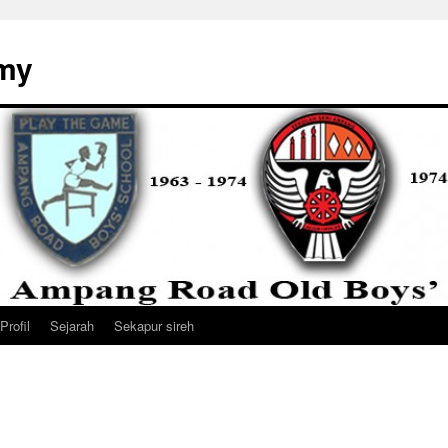
my
Profil
Sejarah
Sekapur sireh