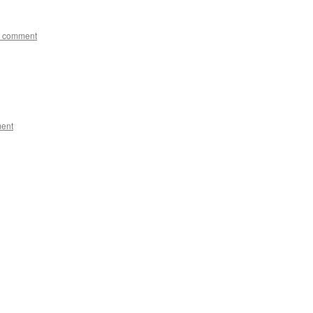
a comment
ent