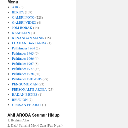
Menu
AJK
(5)
BERITA
(109)
GALERI FOTO
(228)
GALERI VIDEO
(4)
JOM BORAK
(14)
KEAHLIAN
(3)
KENANGAN MANIS
(15)
LUAHAN DARI ANDA
(1)
Patfhfinder 1964
(2)
Pathfinder 1965
(6)
Pathfinder 1966
(4)
Pathfinder 1967
(8)
Pathfinder 1977
(42)
Pathfinder 1978
(30)
Pathfinder 1981-1985
(77)
PENGUMUMAN
(83)
PERSONALITI AROBA
(23)
RAKAN BISNES
(1)
REUNION
(7)
URUSAN PEJABAT
(1)
Ahli AROBA Seumur Hidup
1. Ibrahim Alias
2. Dato' Suhaimi Mohd Zain (Pak Ngah)