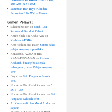
SRI ABU KASSIM
Sambutan Hari Raya ‘Adil dan
Perasmian Bilik Wall of Fames
Komen Pelawat
suhaimi basiron
on
Batch 1981
Reunion di Kenduri Kahwin
Azrim Shah Bin Abdul Aziz
on
Keahlian AROBA
Abu Hashim Mat Isa
on
Semua bekas
pelajar Ampang dipersilakan….
KHAIRUL AZWAM BIN
KAMARUZAMAN
on
Reduan
Abdullah, bintang bola sepak
kebangsaan, bekas Pelajar Ampang
1964
Dayan
on
Foto Pengawas Sekolah
1987
Nor Azmi Bin Abdul Rahman
on
5
SC 1 1988
Nor Azmi Bin Abdul Rahman
on
Foto
Pengawas Sekolah 1988
Ar Kamaruddin bin Mohd Arshad
on
Sejarah