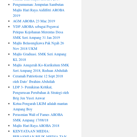
Pengumuman: Jemputan Sambutan
Majlis Hari Raya Aidilfitri AROBA
2019
AGM AROBA 23 Mac 2019
YDP AROBA sebagai Pegawai
Pelepas Kejohanan Merentas Desa
SMK Seri Ampang 31 Jan 2019
Majlis Belasungkawa Pak Ngah 26
Nov 2018 UKM
Majlis Graduasi. SMK Seri Ampang
KL 2018
Majlis Anugerah Ko-Kurikulum SMK
Seri Ampang 2018, Reduan Abdullah
Ceramah Patriotisme 12 Sept 2018
oleh Dato’ Ibrahim Abdullah
LDP 3- Pemikiran Kritikal,
Pengurusan Perubahan & Strategi oleh
Brig Jen Yusri Anwar
Ketua Pengarah LKIM adalah mantan
Ampang Boy
Perasmian Wall of Fames AROBA
SMK Ampang 17/08/18
Majlis Hari Raya AROBA 2018
KENYATAAN MEDIA:
PERASMIAN BILIK MEDIA TAN