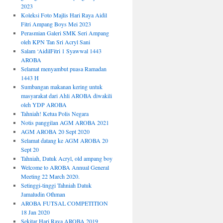
2023
Koleksi Foto Majlis Hari Raya Aidil
Fitri Ampang Boys Mei 2023
Perasmian Galeri SMK Seri Ampang
oleh KPN Tan Sri Acryl Sani
Salam ‘AidilFitri 1 Syawwal 1443
AROBA
Selamat menyambut puasa Ramadan
1443 H
Sumbangan makanan kering untuk
masyarakat dari Ahli AROBA diwakili
oleh YDP AROBA
Tahniah! Ketua Polis Negara
Notis panggilan AGM AROBA 2021
AGM AROBA 20 Sept 2020
Selamat datang ke AGM AROBA 20
Sept 20
Tahniah, Datuk Acryl, old ampang boy
Welcome to AROBA Annual General
Meeting 22 March 2020.
Setinggi-tinggi Tahniah Datuk
Jamaludin Othman
AROBA FUTSAL COMPETITION
18 Jan 2020
Sekitar Hari Raya AROBA 2019