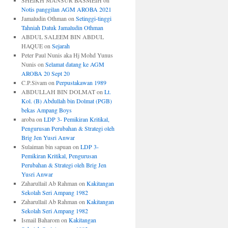
SHEIKH MANSUR BASMEIH
on
Notis panggilan AGM AROBA 2021
Jamaludin Othman
on
Setinggi-tinggi
Tahniah Datuk Jamaludin Othman
ABDUL SALEEM BIN ABDUL
HAQUE
on
Sejarah
Peter Paul Nunis aka Hj Mohd Yunus
Nunis
on
Selamat datang ke AGM
AROBA 20 Sept 20
C.P.Sivam
on
Perpustakawan 1989
ABDULLAH BIN DOLMAT
on
Lt.
Kol. (B) Abdullah bin Dolmat (PGB)
bekas Ampang Boys
aroba
on
LDP 3- Pemikiran Kritikal,
Pengurusan Perubahan & Strategi oleh
Brig Jen Yusri Anwar
Sulaiman bin sapuan
on
LDP 3-
Pemikiran Kritikal, Pengurusan
Perubahan & Strategi oleh Brig Jen
Yusri Anwar
Zaharullail Ab Rahman
on
Kakitangan
Sekolah Seri Ampang 1982
Zaharullail Ab Rahman
on
Kakitangan
Sekolah Seri Ampang 1982
Ismail Baharom
on
Kakitangan