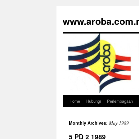
www.aroba.com.
Home
Hubungi
Perlembagaan
Skip
to
May 1989
Monthly Archives:
content
5 PD 2 1989