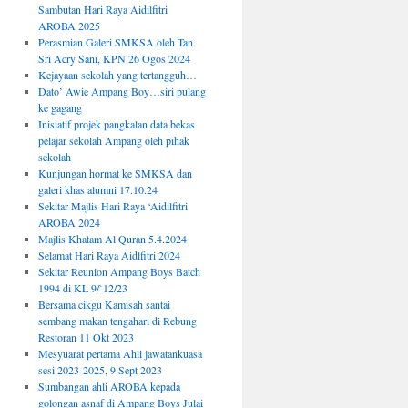
Sambutan Hari Raya Aidilfitri
AROBA 2025
Perasmian Galeri SMKSA oleh Tan
Sri Acry Sani, KPN 26 Ogos 2024
Kejayaan sekolah yang tertangguh…
Dato’ Awie Ampang Boy…siri pulang
ke gagang
Inisiatif projek pangkalan data bekas
pelajar sekolah Ampang oleh pihak
sekolah
Kunjungan hormat ke SMKSA dan
galeri khas alumni 17.10.24
Sekitar Majlis Hari Raya ‘Aidilfitri
AROBA 2024
Majlis Khatam Al Quran 5.4.2024
Selamat Hari Raya Aidlfitri 2024
Sekitar Reunion Ampang Boys Batch
1994 di KL 9/`12/23
Bersama cikgu Kamisah santai
sembang makan tengahari di Rebung
Restoran 11 Okt 2023
Mesyuarat pertama Ahli jawatankuasa
sesi 2023-2025, 9 Sept 2023
Sumbangan ahli AROBA kepada
golongan asnaf di Ampang Boys Julai