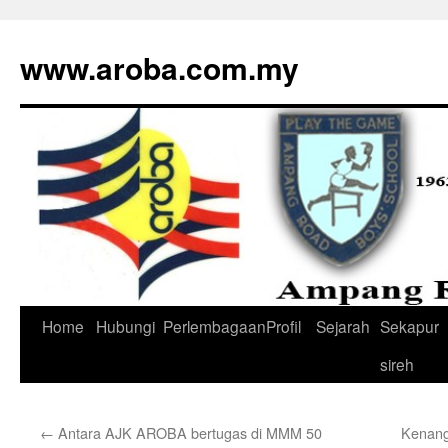
www.aroba.com.my
Home
Hubungi
Perlembagaan
Profil
Sejarah
Sekapur
Skip
sireh
to
content
←
Antara AJK AROBA bertugas di MMM 50
Kenang