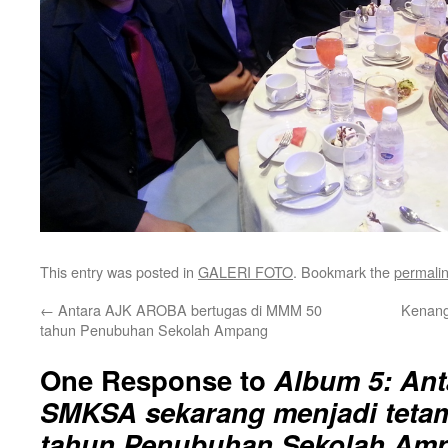
This entry was posted in
GALERI FOTO
. Bookmark the
permali
←
Antara AJK AROBA bertugas di MMM 50
Kenang
tahun Penubuhan Sekolah Ampang
One Response to
Album 5: Ant
SMKSA sekarang menjadi teta
tahun Penubuhan Sekolah Am