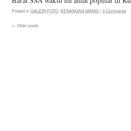
Barat SSA waktu itu amat popular di K
Posted in
GALERI FOTO
,
KENANGAN MANIS
|
3 Comments
←
Older posts