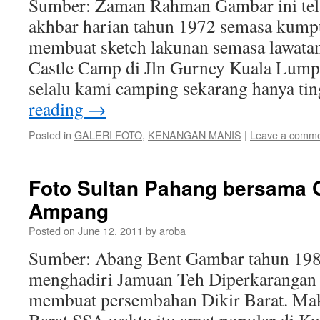
Sumber: Zaman Rahman Gambar ini tela
akhbar harian tahun 1972 semasa kum
membuat sketch lakunan semasa lawata
Castle Camp di Jln Gurney Kuala Lumpu
selalu kami camping sekarang hanya ti
reading
→
Posted in
GALERI FOTO
,
KENANGAN MANIS
|
Leave a comm
Foto Sultan Pahang bersama G
Ampang
Posted on
June 12, 2011
by
aroba
Sumber: Abang Bent Gambar tahun 19
menghadiri Jamuan Teh Diperkarangan 
membuat persembahan Dikir Barat. Mak