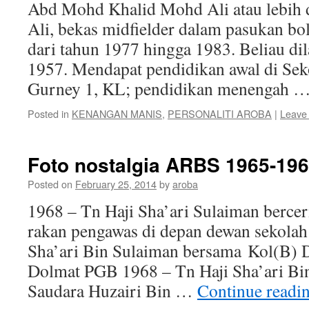
Abd Mohd Khalid Mohd Ali atau lebih d
Ali, bekas midfielder dalam pasukan bo
dari tahun 1977 hingga 1983. Beliau di
1957. Mendapat pendidikan awal di Sek
Gurney 1, KL; pendidikan menengah 
Posted in
KENANGAN MANIS
,
PERSONALITI AROBA
|
Leave
Foto nostalgia ARBS 1965-19
Posted on
February 25, 2014
by
aroba
1968 – Tn Haji Sha’ari Sulaiman berce
rakan pengawas di depan dewan sekola
Sha’ari Bin Sulaiman bersama Kol(B) 
Dolmat PGB 1968 – Tn Haji Sha’ari Bi
Saudara Huzairi Bin …
Continue readi