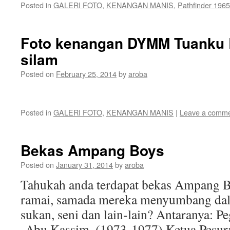
Posted in
GALERI FOTO
,
KENANGAN MANIS
,
Pathfinder 1965
Foto kenangan DYMM Tuanku 
silam
Posted on
February 25, 2014
by
aroba
Posted in
GALERI FOTO
,
KENANGAN MANIS
|
Leave a comm
Bekas Ampang Boys
Posted on
January 31, 2014
by
aroba
Tahukah anda terdapat bekas Ampang Bo
ramai, samada mereka menyumbang dala
sukan, seni dan lain-lain? Antaranya: P
Abu Kassim, (1973-1977) Ketua Pesu