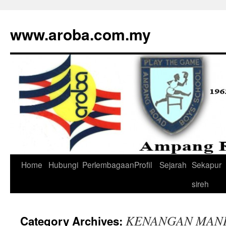
www.aroba.com.my
Home
Hubungi
Perlembagaan
Profil
Sejarah
Sekapur
Skip
sireh
to
content
KENANGAN MAN
Category Archives: