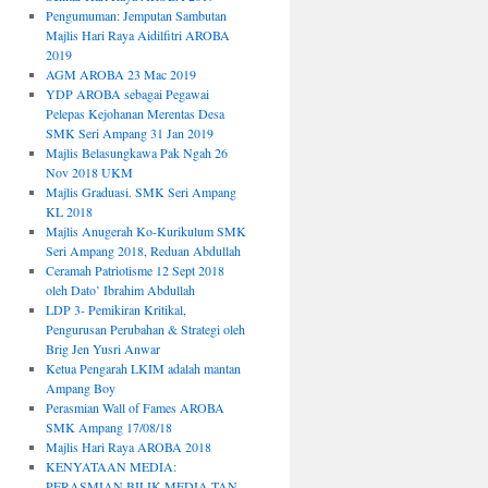
Pengumuman: Jemputan Sambutan
Majlis Hari Raya Aidilfitri AROBA
2019
AGM AROBA 23 Mac 2019
YDP AROBA sebagai Pegawai
Pelepas Kejohanan Merentas Desa
SMK Seri Ampang 31 Jan 2019
Majlis Belasungkawa Pak Ngah 26
Nov 2018 UKM
Majlis Graduasi. SMK Seri Ampang
KL 2018
Majlis Anugerah Ko-Kurikulum SMK
Seri Ampang 2018, Reduan Abdullah
Ceramah Patriotisme 12 Sept 2018
oleh Dato’ Ibrahim Abdullah
LDP 3- Pemikiran Kritikal,
Pengurusan Perubahan & Strategi oleh
Brig Jen Yusri Anwar
Ketua Pengarah LKIM adalah mantan
Ampang Boy
Perasmian Wall of Fames AROBA
SMK Ampang 17/08/18
Majlis Hari Raya AROBA 2018
KENYATAAN MEDIA:
PERASMIAN BILIK MEDIA TAN