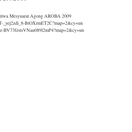
 peristiwa Mesyuarat Agong AROBA 2009
7z5T-_yej2zdi_8-BtOXrmET2C?map=2&cy=un
FKoz-BV73fzstsVNau089l2mP4?map=2&cy=un