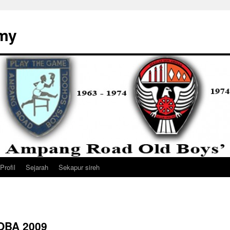
my
Profil
Sejarah
Sekapur sireh
ROBA 2009