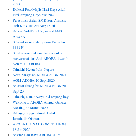
2023
Koleksi Foto Majlis Hari Raya Aidil
Fitri Ampang Boys Mei 2023
Perasmian Galeri SMK Seri Ampang
oleh KPN Tan Sri Acryl Sani
Salam ‘AidilFitri 1 Syawwal 1443
AROBA
Selamat menyambut puasa Ramadan
1443 H
Sumbangan makanan kering untuk
masyarakat dari Ahli AROBA diwakili
oleh YDP AROBA
Tahniah! Ketua Polis Negara
Notis panggilan AGM AROBA 2021
AGM AROBA 20 Sept 2020
Selamat datang ke AGM AROBA 20
Sept 20
Tahniah, Datuk Acryl, old ampang boy
Welcome to AROBA Annual General
Meeting 22 March 2020.
Setinggi-tinggi Tahniah Datuk
Jamaludin Othman
AROBA FUTSAL COMPETITION
18 Jan 2020
Sekitar Hari Raya AROBA 2019