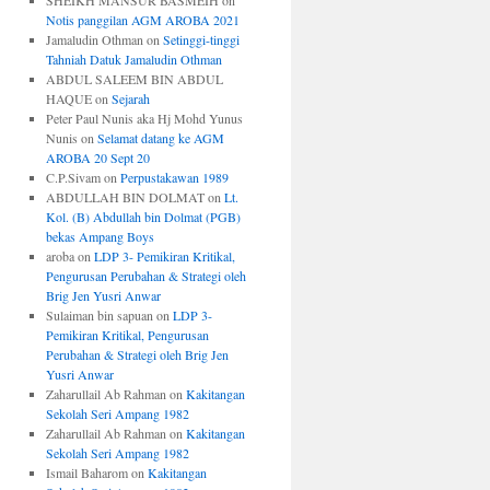
SHEIKH MANSUR BASMEIH
on
Notis panggilan AGM AROBA 2021
Jamaludin Othman
on
Setinggi-tinggi
Tahniah Datuk Jamaludin Othman
ABDUL SALEEM BIN ABDUL
HAQUE
on
Sejarah
Peter Paul Nunis aka Hj Mohd Yunus
Nunis
on
Selamat datang ke AGM
AROBA 20 Sept 20
C.P.Sivam
on
Perpustakawan 1989
ABDULLAH BIN DOLMAT
on
Lt.
Kol. (B) Abdullah bin Dolmat (PGB)
bekas Ampang Boys
aroba
on
LDP 3- Pemikiran Kritikal,
Pengurusan Perubahan & Strategi oleh
Brig Jen Yusri Anwar
Sulaiman bin sapuan
on
LDP 3-
Pemikiran Kritikal, Pengurusan
Perubahan & Strategi oleh Brig Jen
Yusri Anwar
Zaharullail Ab Rahman
on
Kakitangan
Sekolah Seri Ampang 1982
Zaharullail Ab Rahman
on
Kakitangan
Sekolah Seri Ampang 1982
Ismail Baharom
on
Kakitangan