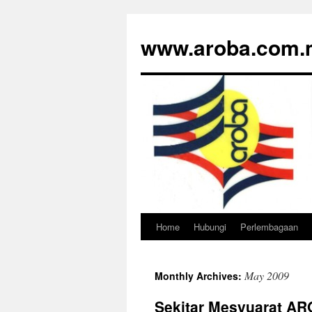
www.aroba.com.
Home
Hubungi
Perlembagaan
Skip
to
May 2009
Monthly Archives:
content
Sekitar Mesyuarat A