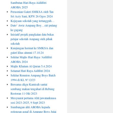
Sambutan Hari Raya Aidilfitri
AROBA 2025
Perasmian Galeri SMKSA oleh Tan
Sri Acry Sani, KPN 26 Ogos 2024
Kejayaan sekolah yang tertangguh…
Dato’ Awie Ampang Boy…siri pulang
ke gagang
Inisiatif projek pangkalan data bekas
pelajar sekolah Ampang oleh pihak
sekolah
Kunjungan hormat ke SMKSA dan
galeri khas alumni 17.10.24
Sekitar Majlis Hari Raya ‘Aidilfitri
AROBA 2024
Majlis Khatam Al Quran 5.4.2024
Selamat Hari Raya Aidlfitri 2024
Sekitar Reunion Ampang Boys Batch
1994 di KL 9/`12/23
Bersama cikgu Kamisah santai
sembang makan tengahari di Rebung
Restoran 11 Okt 2023
Mesyuarat pertama Ahli jawatankuasa
sesi 2023-2025, 9 Sept 2023
Sumbangan ahli AROBA kepada
golongan asnaf di Ampang Boys Julai