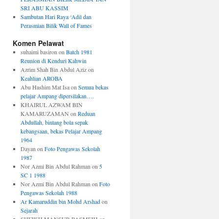
SRI ABU KASSIM
Sambutan Hari Raya ‘Adil dan
Perasmian Bilik Wall of Fames
Komen Pelawat
suhaimi basiron
on
Batch 1981
Reunion di Kenduri Kahwin
Azrim Shah Bin Abdul Aziz
on
Keahlian AROBA
Abu Hashim Mat Isa
on
Semua bekas
pelajar Ampang dipersilakan….
KHAIRUL AZWAM BIN
KAMARUZAMAN
on
Reduan
Abdullah, bintang bola sepak
kebangsaan, bekas Pelajar Ampang
1964
Dayan
on
Foto Pengawas Sekolah
1987
Nor Azmi Bin Abdul Rahman
on
5
SC 1 1988
Nor Azmi Bin Abdul Rahman
on
Foto
Pengawas Sekolah 1988
Ar Kamaruddin bin Mohd Arshad
on
Sejarah