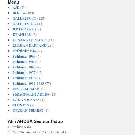
Menu
AJK
(5)
BERITA
(109)
GALERI FOTO
(228)
GALERI VIDEO
(4)
JOM BORAK
(14)
KEAHLIAN
(3)
KENANGAN MANIS
(15)
LUAHAN DARI ANDA
(1)
Patfhfinder 1964
(2)
Pathfinder 1965
(6)
Pathfinder 1966
(4)
Pathfinder 1967
(8)
Pathfinder 1977
(42)
Pathfinder 1978
(30)
Pathfinder 1981-1985
(77)
PENGUMUMAN
(83)
PERSONALITI AROBA
(23)
RAKAN BISNES
(1)
REUNION
(7)
URUSAN PEJABAT
(1)
Ahli AROBA Seumur Hidup
1. Ibrahim Alias
2. Dato' Suhaimi Mohd Zain (Pak Ngah)