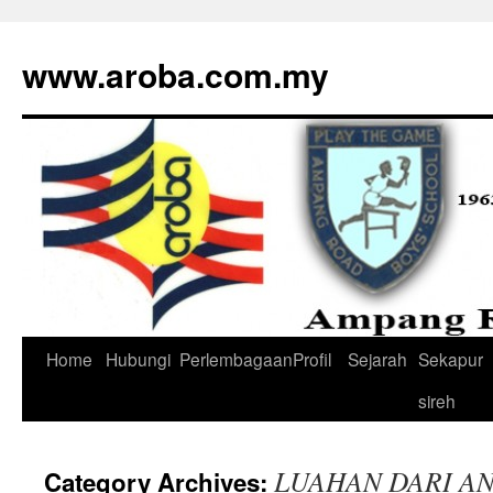
www.aroba.com.my
Home
Hubungi
Perlembagaan
Profil
Sejarah
Sekapur
Skip
sireh
to
content
LUAHAN DARI A
Category Archives: