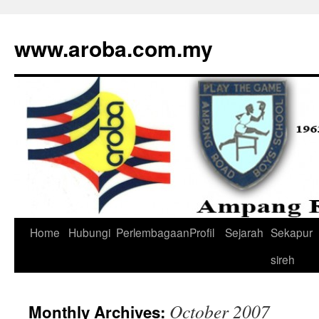
www.aroba.com.my
Home
Hubungi
Perlembagaan
Profil
Sejarah
Sekapur
Skip
sireh
to
content
October 2007
Monthly Archives: