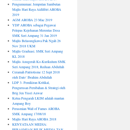
Pengumuman: Jemputan Sambutan
Majlis Hari Raya Aidilfitri AROBA
2019
AGM AROBA 23 Mac 2019
YDP AROBA sebagai Pegawai
Pelepas Kejohanan Merentas Desa
SMK Seri Ampang 31 Jan 2019
Majlis Belasungkawa Pak Ngah 26
Nov 2018 UKM
Majlis Graduasi. SMK Seri Ampang
KL 2018
Majlis Anugerah Ko-Kurikulum SMK
Seri Ampang 2018, Reduan Abdullah
Ceramah Patriotisme 12 Sept 2018
oleh Dato’ Ibrahim Abdullah
LDP 3- Pemikiran Kritikal,
Pengurusan Perubahan & Strategi oleh
Brig Jen Yusri Anwar
Ketua Pengarah LKIM adalah mantan
Ampang Boy
Perasmian Wall of Fames AROBA
SMK Ampang 17/08/18
Majlis Hari Raya AROBA 2018
KENYATAAN MEDIA:
PERASMIAN BILIK MEDIA TAN