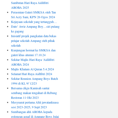
Sambutan Hari Raya Aidilfitri
AROBA 2025
Perasmian Galeri SMKSA oleh Tan
Sri Acry Sani, KPN 26 Ogos 2024
Kejayaan sekolah yang tertangguh…
Dato’ Awie Ampang Boy…siri pulang
ke gagang
Inisiatif projek pangkalan data bekas
pelajar sekolah Ampang oleh pihak
sekolah
Kunjungan hormat ke SMKSA dan
galeri khas alumni 17.10.24
Sekitar Majlis Hari Raya ‘Aidilfitri
AROBA 2024
Majlis Khatam Al Quran 5.4.2024
Selamat Hari Raya Aidlfitri 2024
Sekitar Reunion Ampang Boys Batch
1994 di KL 9/`12/23
Bersama cikgu Kamisah santai
sembang makan tengahari di Rebung
Restoran 11 Okt 2023
Mesyuarat pertama Ahli jawatankuasa
sesi 2023-2025, 9 Sept 2023
Sumbangan ahli AROBA kepada
golongan asnaf di Ampang Boys Julai