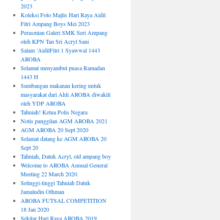
2023
Koleksi Foto Majlis Hari Raya Aidil
Fitri Ampang Boys Mei 2023
Perasmian Galeri SMK Seri Ampang
oleh KPN Tan Sri Acryl Sani
Salam ‘AidilFitri 1 Syawwal 1443
AROBA
Selamat menyambut puasa Ramadan
1443 H
Sumbangan makanan kering untuk
masyarakat dari Ahli AROBA diwakili
oleh YDP AROBA
Tahniah! Ketua Polis Negara
Notis panggilan AGM AROBA 2021
AGM AROBA 20 Sept 2020
Selamat datang ke AGM AROBA 20
Sept 20
Tahniah, Datuk Acryl, old ampang boy
Welcome to AROBA Annual General
Meeting 22 March 2020.
Setinggi-tinggi Tahniah Datuk
Jamaludin Othman
AROBA FUTSAL COMPETITION
18 Jan 2020
Sekitar Hari Raya AROBA 2019