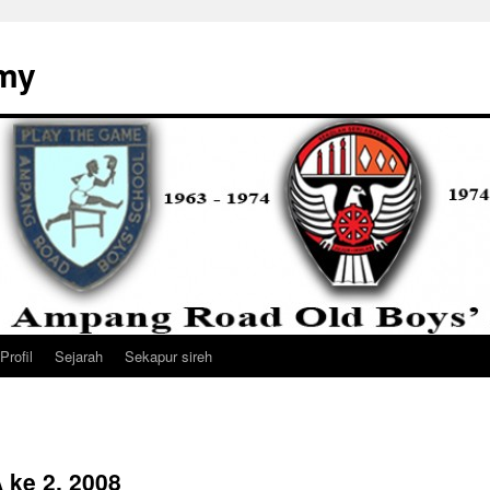
my
Profil
Sejarah
Sekapur sireh
 ke 2, 2008