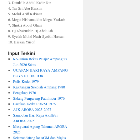
3. Datuk' Ir Abdul Kadir Din
4. Tan Sri Abu Kassim
5. Mohd Ariff Rakinan
6. Megat Hishamuddin Megat Yaakub
7. Shukri Abdul Ghani
8. Hj Khairuddin Hj Abdullah
9. Syeikh Mohd Nasir Syeikh Hassan
10. Hassan Yusof
Input Terkini
Re-Union Bekas Pelajar Ampang 27
Jun 2026 Sabtu
UCAPAN HARI RAYA AMPANG
BOYS DI TIK TOK
Polis Kedet 1979
Kakitangan Sekolah Ampang 1980
Pengakap 1976
Sidang Pengarang Pathfinder 1976
Pasukan Kedet PDRM 1976
AJK AROBA 2025-2027
Sambutan Hari Raya Aidilfitri
AROBA 2025
Mesyuarat Agong Tahunan AROBA
2025
Selamat datang ke AGM dan Majlis