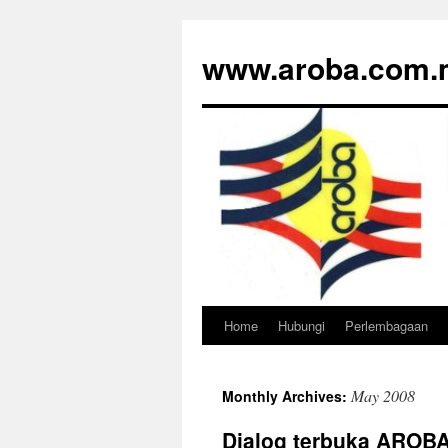
www.aroba.com.
Home
Hubungi
Perlembagaan
Skip
to
May 2008
Monthly Archives:
content
Dialog terbuka AROBA