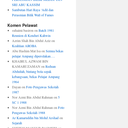
SRI ABU KASSIM
Sambutan Hari Raya ‘Adil dan
Perasmian Bilik Wall of Fames
Komen Pelawat
suhaimi basiron
on
Batch 1981
Reunion di Kenduri Kahwin
Azrim Shah Bin Abdul Aziz
on
Keahlian AROBA
Abu Hashim Mat Isa
on
Semua bekas
pelajar Ampang dipersilakan….
KHAIRUL AZWAM BIN
KAMARUZAMAN
on
Reduan
Abdullah, bintang bola sepak
kebangsaan, bekas Pelajar Ampang
1964
Dayan
on
Foto Pengawas Sekolah
1987
Nor Azmi Bin Abdul Rahman
on
5
SC 1 1988
Nor Azmi Bin Abdul Rahman
on
Foto
Pengawas Sekolah 1988
Ar Kamaruddin bin Mohd Arshad
on
Sejarah