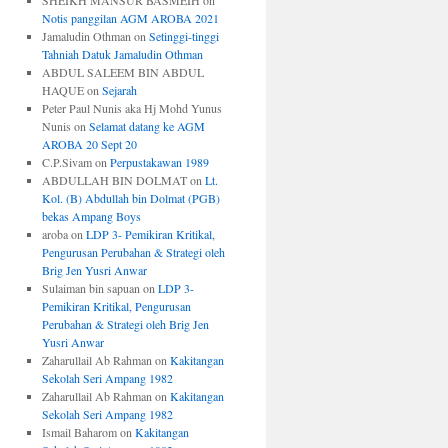
SHEIKH MANSUR BASMEIH
on
Notis panggilan AGM AROBA 2021
Jamaludin Othman
on
Setinggi-tinggi
Tahniah Datuk Jamaludin Othman
ABDUL SALEEM BIN ABDUL
HAQUE
on
Sejarah
Peter Paul Nunis aka Hj Mohd Yunus
Nunis
on
Selamat datang ke AGM
AROBA 20 Sept 20
C.P.Sivam
on
Perpustakawan 1989
ABDULLAH BIN DOLMAT
on
Lt.
Kol. (B) Abdullah bin Dolmat (PGB)
bekas Ampang Boys
aroba
on
LDP 3- Pemikiran Kritikal,
Pengurusan Perubahan & Strategi oleh
Brig Jen Yusri Anwar
Sulaiman bin sapuan
on
LDP 3-
Pemikiran Kritikal, Pengurusan
Perubahan & Strategi oleh Brig Jen
Yusri Anwar
Zaharullail Ab Rahman
on
Kakitangan
Sekolah Seri Ampang 1982
Zaharullail Ab Rahman
on
Kakitangan
Sekolah Seri Ampang 1982
Ismail Baharom
on
Kakitangan