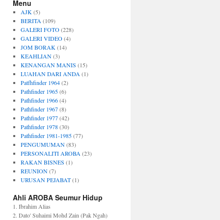
Menu
AJK
(5)
BERITA
(109)
GALERI FOTO
(228)
GALERI VIDEO
(4)
JOM BORAK
(14)
KEAHLIAN
(3)
KENANGAN MANIS
(15)
LUAHAN DARI ANDA
(1)
Patfhfinder 1964
(2)
Pathfinder 1965
(6)
Pathfinder 1966
(4)
Pathfinder 1967
(8)
Pathfinder 1977
(42)
Pathfinder 1978
(30)
Pathfinder 1981-1985
(77)
PENGUMUMAN
(83)
PERSONALITI AROBA
(23)
RAKAN BISNES
(1)
REUNION
(7)
URUSAN PEJABAT
(1)
Ahli AROBA Seumur Hidup
1. Ibrahim Alias
2. Dato' Suhaimi Mohd Zain (Pak Ngah)