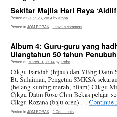
Sekitar Majlis Hari Raya ‘Aidi
Posted on
June 26, 2024
by
aroba
Posted in
JOM BORAK
|
Leave a comment
Album 4: Guru-guru yang had
Ulangtahun 50 tahun Penubuh
Posted on
March 16, 2014
by
aroba
Cikgu Faridah (hijau) dan YBhg Datin 
Bt. Sulaiman, Pengetua SMKSA sekara
(belang kuning merah, hitam) Cikgu 
Cikgu Datin Rose Chin Bekas pelajar s
Cikgu Rozana (baju oren) …
Continue 
Posted in
JOM BORAK
|
2 Comments