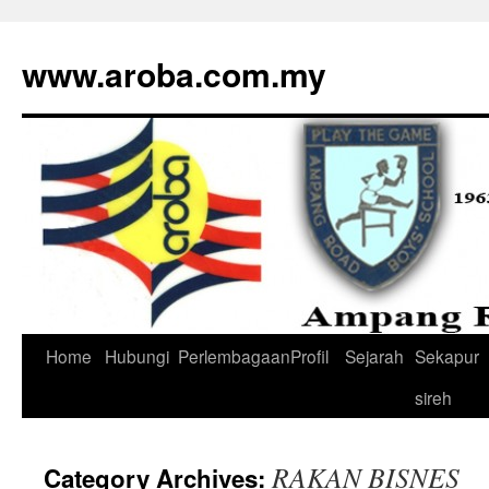
www.aroba.com.my
Home
Hubungi
Perlembagaan
Profil
Sejarah
Sekapur
Skip
sireh
to
content
RAKAN BISNES
Category Archives: