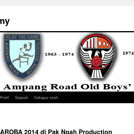
my
Profil
Sejarah
Sekapur sireh
 AROBA 2014 di Pak Ngah Production