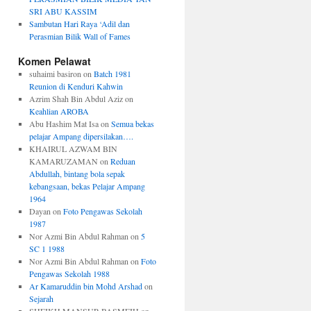
SRI ABU KASSIM
Sambutan Hari Raya ‘Adil dan
Perasmian Bilik Wall of Fames
Komen Pelawat
suhaimi basiron
on
Batch 1981
Reunion di Kenduri Kahwin
Azrim Shah Bin Abdul Aziz
on
Keahlian AROBA
Abu Hashim Mat Isa
on
Semua bekas
pelajar Ampang dipersilakan….
KHAIRUL AZWAM BIN
KAMARUZAMAN
on
Reduan
Abdullah, bintang bola sepak
kebangsaan, bekas Pelajar Ampang
1964
Dayan
on
Foto Pengawas Sekolah
1987
Nor Azmi Bin Abdul Rahman
on
5
SC 1 1988
Nor Azmi Bin Abdul Rahman
on
Foto
Pengawas Sekolah 1988
Ar Kamaruddin bin Mohd Arshad
on
Sejarah