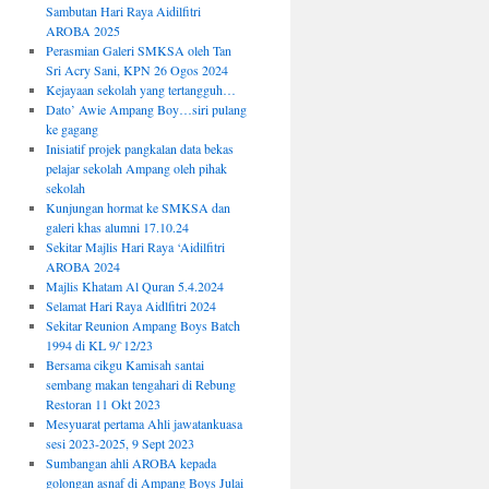
Sambutan Hari Raya Aidilfitri
AROBA 2025
Perasmian Galeri SMKSA oleh Tan
Sri Acry Sani, KPN 26 Ogos 2024
Kejayaan sekolah yang tertangguh…
Dato’ Awie Ampang Boy…siri pulang
ke gagang
Inisiatif projek pangkalan data bekas
pelajar sekolah Ampang oleh pihak
sekolah
Kunjungan hormat ke SMKSA dan
galeri khas alumni 17.10.24
Sekitar Majlis Hari Raya ‘Aidilfitri
AROBA 2024
Majlis Khatam Al Quran 5.4.2024
Selamat Hari Raya Aidlfitri 2024
Sekitar Reunion Ampang Boys Batch
1994 di KL 9/`12/23
Bersama cikgu Kamisah santai
sembang makan tengahari di Rebung
Restoran 11 Okt 2023
Mesyuarat pertama Ahli jawatankuasa
sesi 2023-2025, 9 Sept 2023
Sumbangan ahli AROBA kepada
golongan asnaf di Ampang Boys Julai