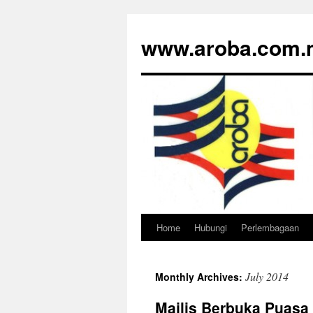
www.aroba.com.
Home
Hubungi
Perlembagaan
Skip
to
July 2014
Monthly Archives:
content
Majlis Berbuka Puasa