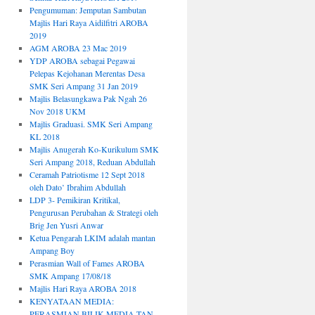
Pengumuman: Jemputan Sambutan
Majlis Hari Raya Aidilfitri AROBA
2019
AGM AROBA 23 Mac 2019
YDP AROBA sebagai Pegawai
Pelepas Kejohanan Merentas Desa
SMK Seri Ampang 31 Jan 2019
Majlis Belasungkawa Pak Ngah 26
Nov 2018 UKM
Majlis Graduasi. SMK Seri Ampang
KL 2018
Majlis Anugerah Ko-Kurikulum SMK
Seri Ampang 2018, Reduan Abdullah
Ceramah Patriotisme 12 Sept 2018
oleh Dato’ Ibrahim Abdullah
LDP 3- Pemikiran Kritikal,
Pengurusan Perubahan & Strategi oleh
Brig Jen Yusri Anwar
Ketua Pengarah LKIM adalah mantan
Ampang Boy
Perasmian Wall of Fames AROBA
SMK Ampang 17/08/18
Majlis Hari Raya AROBA 2018
KENYATAAN MEDIA:
PERASMIAN BILIK MEDIA TAN