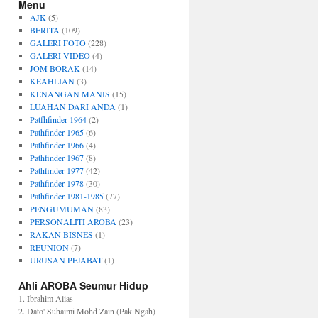
Menu
AJK
(5)
BERITA
(109)
GALERI FOTO
(228)
GALERI VIDEO
(4)
JOM BORAK
(14)
KEAHLIAN
(3)
KENANGAN MANIS
(15)
LUAHAN DARI ANDA
(1)
Patfhfinder 1964
(2)
Pathfinder 1965
(6)
Pathfinder 1966
(4)
Pathfinder 1967
(8)
Pathfinder 1977
(42)
Pathfinder 1978
(30)
Pathfinder 1981-1985
(77)
PENGUMUMAN
(83)
PERSONALITI AROBA
(23)
RAKAN BISNES
(1)
REUNION
(7)
URUSAN PEJABAT
(1)
Ahli AROBA Seumur Hidup
1. Ibrahim Alias
2. Dato' Suhaimi Mohd Zain (Pak Ngah)