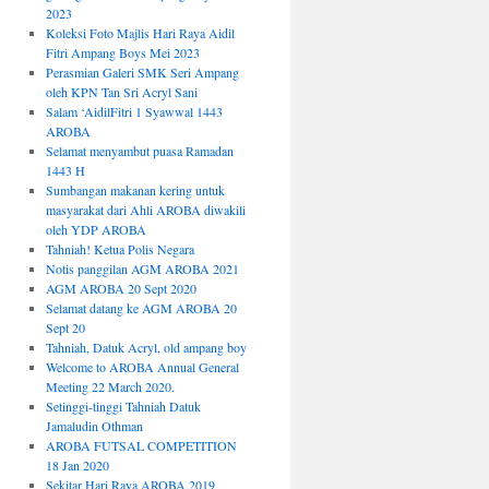
2023
Koleksi Foto Majlis Hari Raya Aidil
Fitri Ampang Boys Mei 2023
Perasmian Galeri SMK Seri Ampang
oleh KPN Tan Sri Acryl Sani
Salam ‘AidilFitri 1 Syawwal 1443
AROBA
Selamat menyambut puasa Ramadan
1443 H
Sumbangan makanan kering untuk
masyarakat dari Ahli AROBA diwakili
oleh YDP AROBA
Tahniah! Ketua Polis Negara
Notis panggilan AGM AROBA 2021
AGM AROBA 20 Sept 2020
Selamat datang ke AGM AROBA 20
Sept 20
Tahniah, Datuk Acryl, old ampang boy
Welcome to AROBA Annual General
Meeting 22 March 2020.
Setinggi-tinggi Tahniah Datuk
Jamaludin Othman
AROBA FUTSAL COMPETITION
18 Jan 2020
Sekitar Hari Raya AROBA 2019