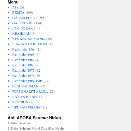
Menu
AJK
(5)
BERITA
(109)
GALERI FOTO
(228)
GALERI VIDEO
(4)
JOM BORAK
(14)
KEAHLIAN
(3)
KENANGAN MANIS
(15)
LUAHAN DARI ANDA
(1)
Patfhfinder 1964
(2)
Pathfinder 1965
(6)
Pathfinder 1966
(4)
Pathfinder 1967
(8)
Pathfinder 1977
(42)
Pathfinder 1978
(30)
Pathfinder 1981-1985
(77)
PENGUMUMAN
(83)
PERSONALITI AROBA
(23)
RAKAN BISNES
(1)
REUNION
(7)
URUSAN PEJABAT
(1)
Ahli AROBA Seumur Hidup
1. Ibrahim Alias
2. Dato' Suhaimi Mohd Zain (Pak Ngah)