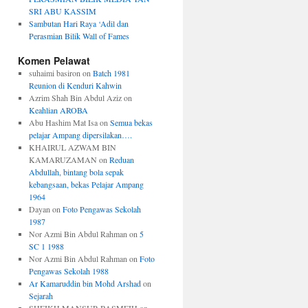
SRI ABU KASSIM
Sambutan Hari Raya ‘Adil dan
Perasmian Bilik Wall of Fames
Komen Pelawat
suhaimi basiron
on
Batch 1981
Reunion di Kenduri Kahwin
Azrim Shah Bin Abdul Aziz
on
Keahlian AROBA
Abu Hashim Mat Isa
on
Semua bekas
pelajar Ampang dipersilakan….
KHAIRUL AZWAM BIN
KAMARUZAMAN
on
Reduan
Abdullah, bintang bola sepak
kebangsaan, bekas Pelajar Ampang
1964
Dayan
on
Foto Pengawas Sekolah
1987
Nor Azmi Bin Abdul Rahman
on
5
SC 1 1988
Nor Azmi Bin Abdul Rahman
on
Foto
Pengawas Sekolah 1988
Ar Kamaruddin bin Mohd Arshad
on
Sejarah