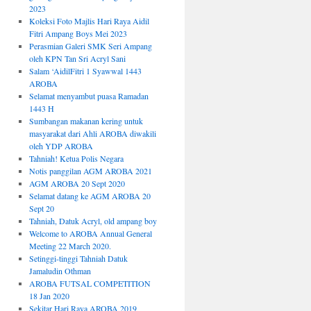
2023
Koleksi Foto Majlis Hari Raya Aidil
Fitri Ampang Boys Mei 2023
Perasmian Galeri SMK Seri Ampang
oleh KPN Tan Sri Acryl Sani
Salam ‘AidilFitri 1 Syawwal 1443
AROBA
Selamat menyambut puasa Ramadan
1443 H
Sumbangan makanan kering untuk
masyarakat dari Ahli AROBA diwakili
oleh YDP AROBA
Tahniah! Ketua Polis Negara
Notis panggilan AGM AROBA 2021
AGM AROBA 20 Sept 2020
Selamat datang ke AGM AROBA 20
Sept 20
Tahniah, Datuk Acryl, old ampang boy
Welcome to AROBA Annual General
Meeting 22 March 2020.
Setinggi-tinggi Tahniah Datuk
Jamaludin Othman
AROBA FUTSAL COMPETITION
18 Jan 2020
Sekitar Hari Raya AROBA 2019