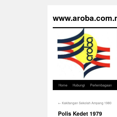
www.aroba.com.
Home
Hubungi
Perlembagaan
Skip
to
←
Kakitangan Sekolah Ampang 1980
content
Polis Kedet 1979