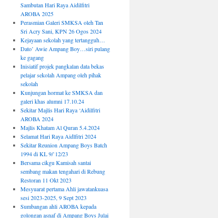
Sambutan Hari Raya Aidilfitri
AROBA 2025
Perasmian Galeri SMKSA oleh Tan
Sri Acry Sani, KPN 26 Ogos 2024
Kejayaan sekolah yang tertangguh…
Dato’ Awie Ampang Boy…siri pulang
ke gagang
Inisiatif projek pangkalan data bekas
pelajar sekolah Ampang oleh pihak
sekolah
Kunjungan hormat ke SMKSA dan
galeri khas alumni 17.10.24
Sekitar Majlis Hari Raya ‘Aidilfitri
AROBA 2024
Majlis Khatam Al Quran 5.4.2024
Selamat Hari Raya Aidlfitri 2024
Sekitar Reunion Ampang Boys Batch
1994 di KL 9/`12/23
Bersama cikgu Kamisah santai
sembang makan tengahari di Rebung
Restoran 11 Okt 2023
Mesyuarat pertama Ahli jawatankuasa
sesi 2023-2025, 9 Sept 2023
Sumbangan ahli AROBA kepada
golongan asnaf di Ampang Boys Julai