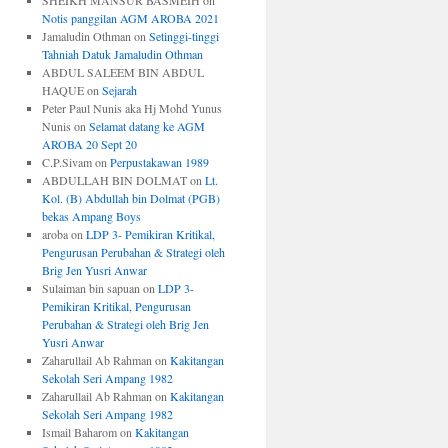
SHEIKH MANSUR BASMEIH
on
Notis panggilan AGM AROBA 2021
Jamaludin Othman
on
Setinggi-tinggi
Tahniah Datuk Jamaludin Othman
ABDUL SALEEM BIN ABDUL
HAQUE
on
Sejarah
Peter Paul Nunis aka Hj Mohd Yunus
Nunis
on
Selamat datang ke AGM
AROBA 20 Sept 20
C.P.Sivam
on
Perpustakawan 1989
ABDULLAH BIN DOLMAT
on
Lt.
Kol. (B) Abdullah bin Dolmat (PGB)
bekas Ampang Boys
aroba
on
LDP 3- Pemikiran Kritikal,
Pengurusan Perubahan & Strategi oleh
Brig Jen Yusri Anwar
Sulaiman bin sapuan
on
LDP 3-
Pemikiran Kritikal, Pengurusan
Perubahan & Strategi oleh Brig Jen
Yusri Anwar
Zaharullail Ab Rahman
on
Kakitangan
Sekolah Seri Ampang 1982
Zaharullail Ab Rahman
on
Kakitangan
Sekolah Seri Ampang 1982
Ismail Baharom
on
Kakitangan