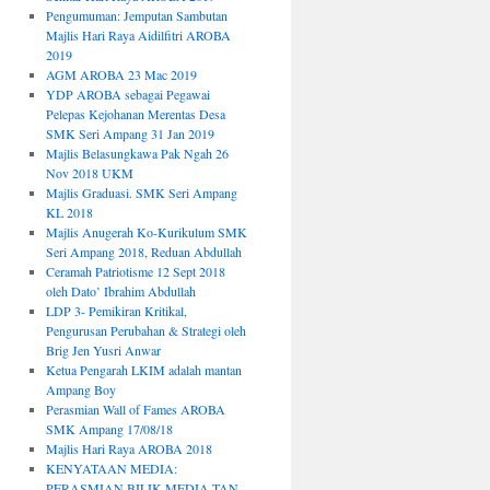
Pengumuman: Jemputan Sambutan
Majlis Hari Raya Aidilfitri AROBA
2019
AGM AROBA 23 Mac 2019
YDP AROBA sebagai Pegawai
Pelepas Kejohanan Merentas Desa
SMK Seri Ampang 31 Jan 2019
Majlis Belasungkawa Pak Ngah 26
Nov 2018 UKM
Majlis Graduasi. SMK Seri Ampang
KL 2018
Majlis Anugerah Ko-Kurikulum SMK
Seri Ampang 2018, Reduan Abdullah
Ceramah Patriotisme 12 Sept 2018
oleh Dato’ Ibrahim Abdullah
LDP 3- Pemikiran Kritikal,
Pengurusan Perubahan & Strategi oleh
Brig Jen Yusri Anwar
Ketua Pengarah LKIM adalah mantan
Ampang Boy
Perasmian Wall of Fames AROBA
SMK Ampang 17/08/18
Majlis Hari Raya AROBA 2018
KENYATAAN MEDIA:
PERASMIAN BILIK MEDIA TAN