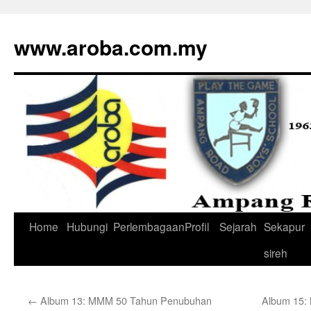
www.aroba.com.my
Home
Hubungi
Perlembagaan
Profil
Sejarah
Sekapur
Skip
sireh
to
content
←
Album 13: MMM 50 Tahun Penubuhan
Album 15: